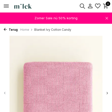
0
Zomer Sale nú 50% korting
Terug
Home
Blanket Ivy Cotton Candy