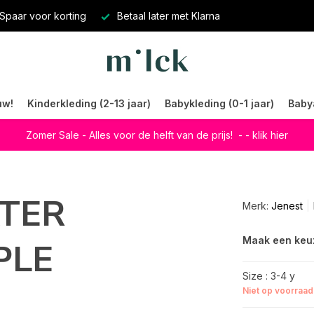
Spaar voor korting
Betaal later met Klarna
uw!
Kinderkleding (2-13 jaar)
Babykleding (0-1 jaar)
Baby
Zomer Sale - Alles voor de helft van de prijs!
- - klik hier
ATER
Merk:
Jenest
Maak een keu
PLE
Size : 3-4 y
Niet op voorraad