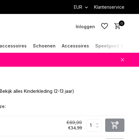
EUR
Klantenservice
0
Inloggen
accessoires
Schoenen
Accessoires
Speelgoed & Cade
Account aanmaken
Account aanmaken
Bekijk alles Kinderkleding (2-13 jaar)
ze:
€69,99
€34,99