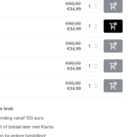
€69,99
€34,99
€69,99
€34,99
€69,99
€34,99
€69,99
€34,99
€69,99
€34,99
s leuk:
ending vanaf 100 euro
t of betaal later met Klarna
n bij iedere bestelling!