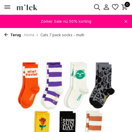
0
Zomer Sale nú 50% korting
Terug
Home
Cats 7 pack socks - multi