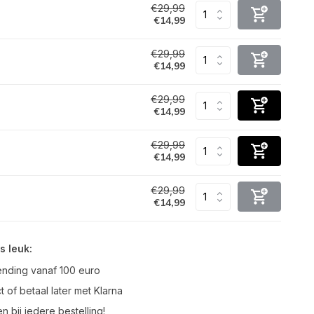
€29,99
€14,99
€29,99
€14,99
€29,99
€14,99
€29,99
€14,99
€29,99
€14,99
s leuk:
ending vanaf 100 euro
t of betaal later met Klarna
n bij iedere bestelling!