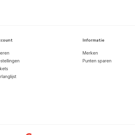
ccount
Informatie
reren
Merken
stellingen
Punten sparen
ckets
rlanglijst