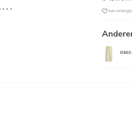
Aan verlangli
Andere
D602-