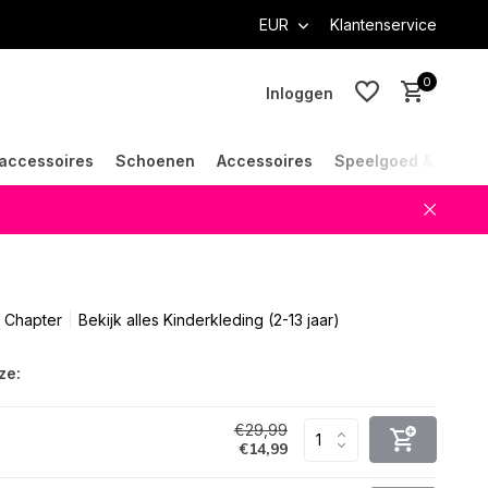
EUR
Klantenservice
0
Inloggen
accessoires
Schoenen
Accessoires
Speelgoed & Cade
Account aanmaken
Account aanmaken
 Chapter
Bekijk alles Kinderkleding (2-13 jaar)
ze:
€29,99
€14,99