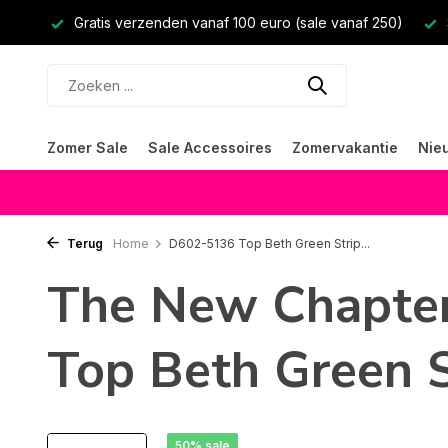
Gratis verzenden vanaf 100 euro (sale vanaf 250)
Zomer Sale
Sale Accessoires
Zomervakantie
Nie
Terug
Home
D602-5136 Top Beth Green Strip...
The New Chapte
Top Beth Green S
50% sale