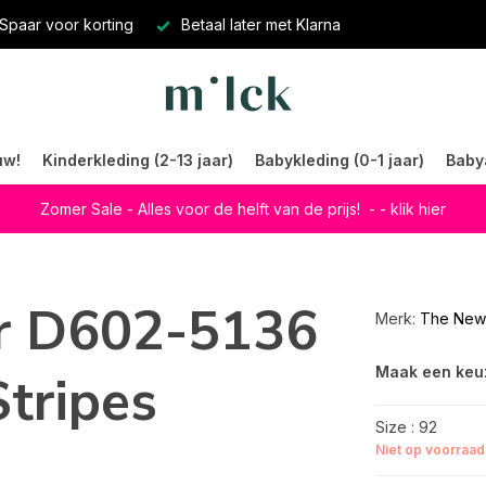
Spaar voor korting
Betaal later met Klarna
uw!
Kinderkleding (2-13 jaar)
Babykleding (0-1 jaar)
Baby
Zomer Sale - Alles voor de helft van de prijs!
- - klik hier
r D602-5136
Merk:
The New
Maak een keu
tripes
Size : 92
Niet op voorraad