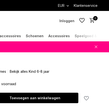
EUR
Klantenservice
0
Inloggen
accessoires
Schoenen
Accessoires
Speelgoed & Cade
Account aanmaken
Account aanmaken
ames
Bekijk alles Kind 6-8 jaar
 voorraad
Toevoegen aan winkelwagen