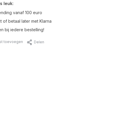
s leuk:
ending vanaf 100 euro
t of betaal later met Klarna
n bij iedere bestelling!
jst toevoegen
Delen