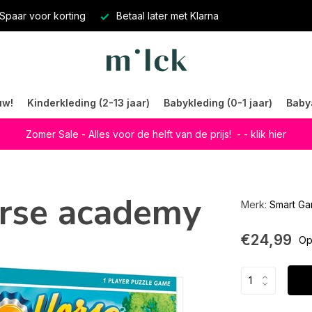
Spaar voor korting
Betaal later met Klarna
uw!
Kinderkleding (2-13 jaar)
Babykleding (0-1 jaar)
Baby
Zomer Sale - Alles voor de helft van de prijs!
- - klik hier
rse academy
Merk:
Smart G
€24,99
Op