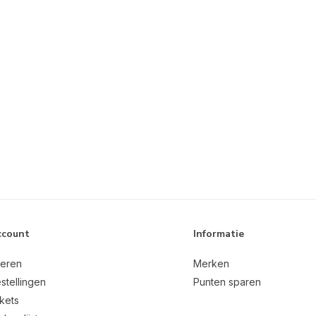
ccount
Informatie
reren
Merken
stellingen
Punten sparen
ckets