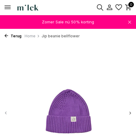
0
Zomer Sale nú 50% korting
Terug
Home
Jip beanie bellflower