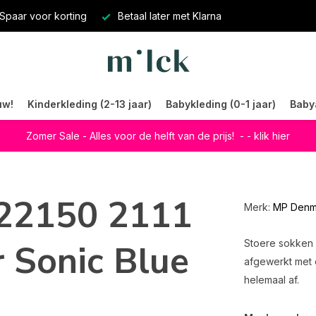
Spaar voor korting
Betaal later met Klarna
uw!
Kinderkleding (2-13 jaar)
Babykleding (0-1 jaar)
Baby
Zomer Sale - Alles voor de helft van de prijs!
- - klik hier
22150 2111
Merk:
MP Denm
 Sonic Blue
Stoere sokken m
afgewerkt met 
helemaal af.