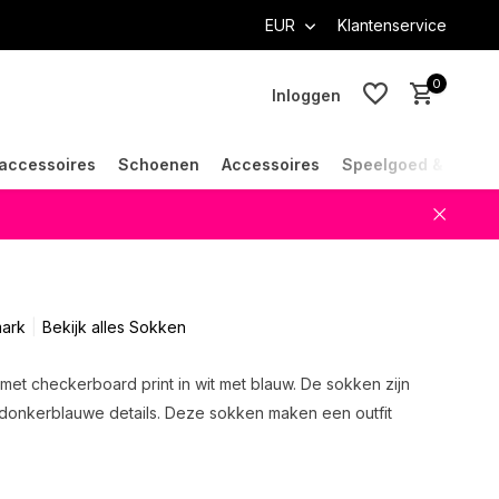
EUR
Klantenservice
0
Inloggen
accessoires
Schoenen
Accessoires
Speelgoed & Cade
Account aanmaken
Account aanmaken
ark
Bekijk alles Sokken
et checkerboard print in wit met blauw. De sokken zijn
donkerblauwe details. Deze sokken maken een outfit