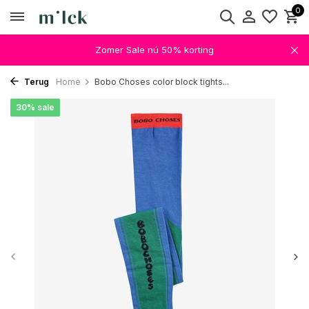
0
Zomer Sale nú 50% korting
Terug
Home
Bobo Choses color block tights...
30% sale