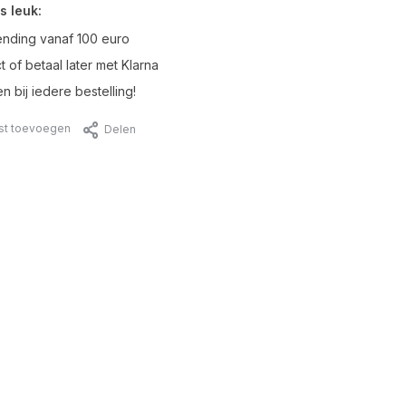
s leuk:
ending vanaf 100 euro
t of betaal later met Klarna
n bij iedere bestelling!
jst toevoegen
Delen