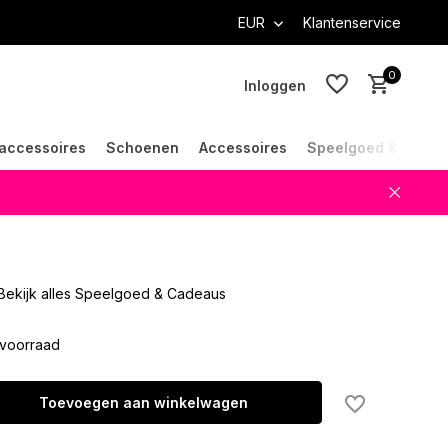
EUR
Klantenservice
0
Inloggen
accessoires
Schoenen
Accessoires
Speelgoed & Cade
Account aanmaken
Account aanmaken
Bekijk alles Speelgoed & Cadeaus
voorraad
Toevoegen aan winkelwagen