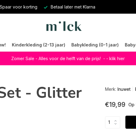
Spaar voor korting
Betaal later met Klarna
uw!
Kinderkleding (2-13 jaar)
Babykleding (0-1 jaar)
Baby
Zomer Sale - Alles voor de helft van de prijs!
- - klik hier
Set - Glitter
Merk:
Inuwet
€19,99
Op 