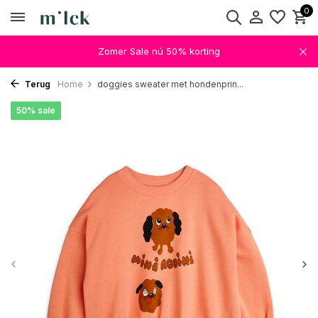
0
Zomer Sale nú 50% korting
Terug
Home
doggies sweater met hondenprin...
50% sale