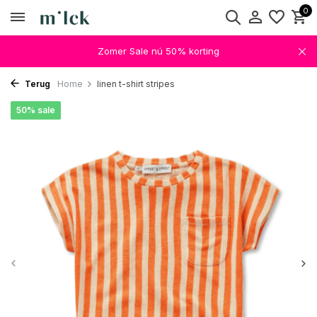
0
Zomer Sale nú 50% korting
Terug
Home
linen t-shirt stripes
50% sale