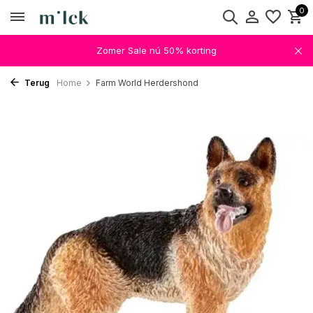
0
Zomer Sale nú 50% korting
Terug
Home
Farm World Herdershond